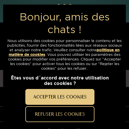
Nous utilisons des cookies pour personnaliser le contenu et les
publicités, fournir des fonctionnalités liées aux réseaux sociaux
Avez-vous des questions?
et analyser notre trafic. Veuillez consulter notre
politique en
Envoyez-nous un message
matière de cookies
(opens in a new tab)
. Vous pouvez utiliser les paramètres des
cookies pour modifier vos préférences. Cliquez sur "Accepter
les cookies" pour activer tous les cookies ou sur "Rejeter les
cookies" pour les refuser..
PAYS
ACCEPTER LES COOKIES
NAVIGATION
LES PRODUITS SHEBA®
REFUSER LES COOKIES